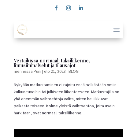
Vertailussa normaali taksiliikenne,
limusiinipalvelut ja tilausajot
mennessä
Puni
|
elo 21, 2023
|
BLOGI
Nykyään matkustaminen ei rajoitu enää pelkästään omiin
kulkuneuvoihin tai julkiseen liikenteeseen. Matkustajilla on
yhä enemmän vaihtoehtoja valita, miten he liikkuvat
paikasta toiseen. Kolme yleistä vaihtoehtoa, joita usein
harkitaan, ovat normaali taksiliikenne,...